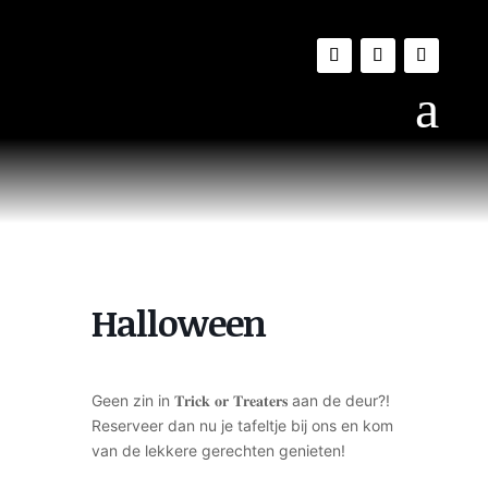
a
Halloween
Geen zin in 𝐓𝐫𝐢𝐜𝐤 𝐨𝐫 𝐓𝐫𝐞𝐚𝐭𝐞𝐫𝐬 aan de deur?!
Reserveer dan nu je tafeltje bij ons en kom
van de lekkere gerechten genieten!